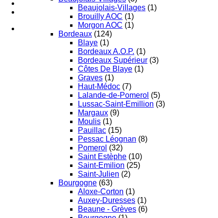
Beaujolais-Villages
(1)
Brouilly AOC
(1)
Morgon AOC
(1)
Bordeaux
(124)
Blaye
(1)
Bordeaux A.O.P.
(1)
Bordeaux Supérieur
(3)
Côtes De Blaye
(1)
Graves
(1)
Haut-Médoc
(7)
Lalande-de-Pomerol
(5)
Lussac-Saint-Emillion
(3)
Margaux
(9)
Moulis
(1)
Pauillac
(15)
Pessac Léognan
(8)
Pomerol
(32)
Saint Estèphe
(10)
Saint-Emilion
(25)
Saint-Julien
(2)
Bourgogne
(63)
Aloxe-Corton
(1)
Auxey-Duresses
(1)
Beaune - Grèves
(6)
Bourgogne
(1)