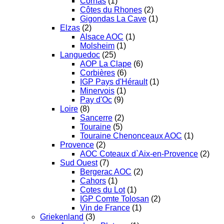
Cornas
(1)
Côtes du Rhones
(2)
Gigondas La Cave
(1)
Elzas
(2)
Alsace AOC
(1)
Molsheim
(1)
Languedoc
(25)
AOP La Clape
(6)
Corbières
(6)
IGP Pays d'Hérault
(1)
Minervois
(1)
Pay d'Oc
(9)
Loire
(8)
Sancerre
(2)
Touraine
(5)
Touraine Chenonceaux AOC
(1)
Provence
(2)
AOC Coteaux d`Aix-en-Provence
(2)
Sud Ouest
(7)
Bergerac AOC
(2)
Cahors
(1)
Cotes du Lot
(1)
IGP Comte Tolosan
(2)
Vin de France
(1)
Griekenland
(3)