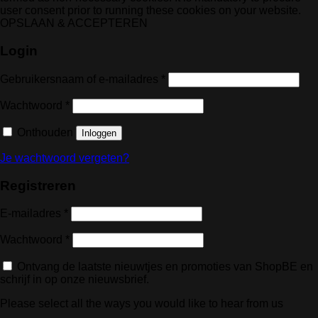
user consent prior to running these cookies on your website.
OPSLAAN & ACCEPTEREN
Login
Gebruikersnaam of e-mailadres
*
Wachtwoord
*
Onthouden
Inloggen
Je wachtwoord vergeten?
Registreren
E-mailadres
*
Wachtwoord
*
Ontvang de laatste nieuwtjes en promoties van ShopBE en
schrijf in op onze nieuwsbrief.
Please select all the ways you would like to hear from us