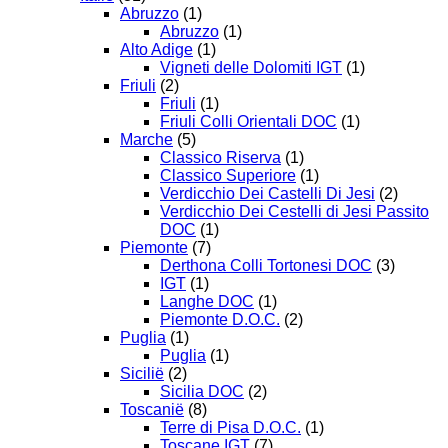
Abruzzo
(1)
Abruzzo
(1)
Alto Adige
(1)
Vigneti delle Dolomiti IGT
(1)
Friuli
(2)
Friuli
(1)
Friuli Colli Orientali DOC
(1)
Marche
(5)
Classico Riserva
(1)
Classico Superiore
(1)
Verdicchio Dei Castelli Di Jesi
(2)
Verdicchio Dei Cestelli di Jesi Passito
DOC
(1)
Piemonte
(7)
Derthona Colli Tortonesi DOC
(3)
IGT
(1)
Langhe DOC
(1)
Piemonte D.O.C.
(2)
Puglia
(1)
Puglia
(1)
Sicilië
(2)
Sicilia DOC
(2)
Toscanië
(8)
Terre di Pisa D.O.C.
(1)
Toscane IGT
(7)