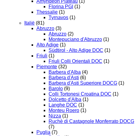
Amyndeon Plateau
(1)
Florina PGI
(1)
Thessalie
(1)
Tyrnavos
(1)
Italië
(81)
Abruzzo
(3)
Abruzzo
(2)
Montepuciano d'Abruzzo
(1)
Alto Adige
(1)
Südtirol - Alto Adige DOC
(1)
Friuli
(1)
Friuli Colli Orientali DOC
(1)
Piemonte
(32)
Barbera d'Alba
(4)
Barbera d'Asti
(6)
Barbera d'Asti Superiore DOCG
(1)
Barolo
(9)
Colli Tortonesi Croatina DOC
(1)
Dolcetto d'Alba
(1)
Langhe DOC
(1)
Monteu Roero
(1)
Nizza
(1)
Ruchè di Castagnole Monferrato DOCG
(7)
Puglia
(7)