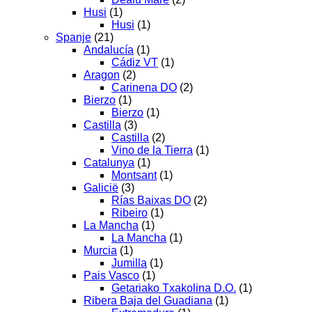
Husi
(1)
Husi
(1)
Spanje
(21)
Andalucía
(1)
Cádiz VT
(1)
Aragon
(2)
Carinena DO
(2)
Bierzo
(1)
Bierzo
(1)
Castilla
(3)
Castilla
(2)
Vino de la Tierra
(1)
Catalunya
(1)
Montsant
(1)
Galicië
(3)
Rías Baixas DO
(2)
Ribeiro
(1)
La Mancha
(1)
La Mancha
(1)
Murcia
(1)
Jumilla
(1)
Pais Vasco
(1)
Getariako Txakolina D.O.
(1)
Ribera Baja del Guadiana
(1)