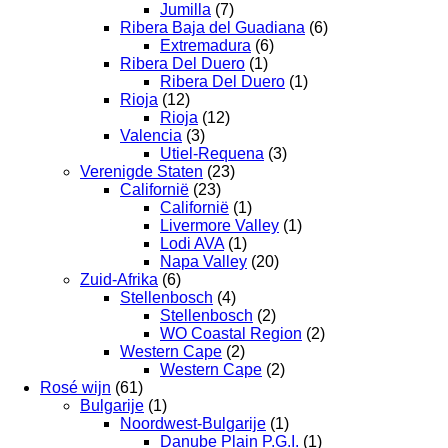
Jumilla
(7)
Ribera Baja del Guadiana
(6)
Extremadura
(6)
Ribera Del Duero
(1)
Ribera Del Duero
(1)
Rioja
(12)
Rioja
(12)
Valencia
(3)
Utiel-Requena
(3)
Verenigde Staten
(23)
Californië
(23)
Californië
(1)
Livermore Valley
(1)
Lodi AVA
(1)
Napa Valley
(20)
Zuid-Afrika
(6)
Stellenbosch
(4)
Stellenbosch
(2)
WO Coastal Region
(2)
Western Cape
(2)
Western Cape
(2)
Rosé wijn
(61)
Bulgarije
(1)
Noordwest-Bulgarije
(1)
Danube Plain P.G.I.
(1)