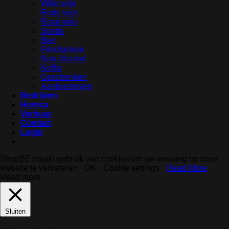
Witte wijn
Rode wijn
Rosé wijn
Spirits
Bier
Frisdranken
Non-Alcohol
Koffie
Geschenken
Aanbiedingen
Bedrijven
Horeca
Verhuur
Contact
Login
ShopBE maakt gebruik van cookies om uw ervaring op onze
website te verbeteren.
OK
Cookie settings
Read More
Read more
Sluiten