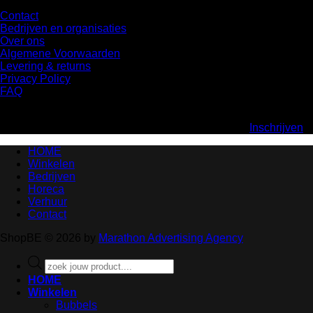
Contact
Bedrijven en organisaties
Over ons
Algemene Voorwaarden
Levering & returns
Privacy Policy
FAQ
Inschrijven nieuwsbrief
Krijg als eerste onze aanbiedingen in uw mailbox.
Inschrijven
HOME
Winkelen
Bedrijven
Horeca
Verhuur
Contact
ShopBE © 2026 by
Marathon Advertising Agency
Products
search
HOME
Winkelen
Bubbels