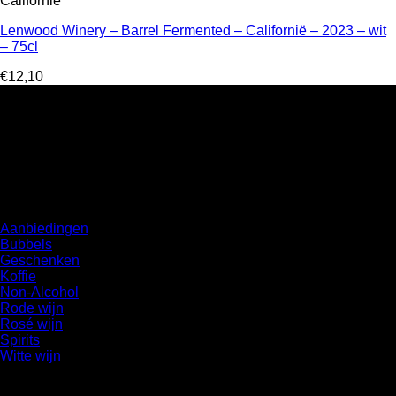
Californië
Lenwood Winery – Barrel Fermented – Californië – 2023 – wit
– 75cl
€
12,10
Over ShopBE
ShopBE is een online drankenhandel voor particulieren zowel
als een groothandel voor B2B. Wij leveren aan huis.
Dranken
Aanbiedingen
Bubbels
Geschenken
Koffie
Non-Alcohol
Rode wijn
Rosé wijn
Spirits
Witte wijn
Over ShopBE