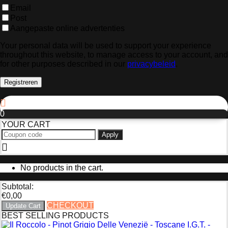
Email
Post
Aangepaste online advertenties
Your personal data will be used to support your experience
throughout this website, to manage access to your account, and
for other purposes described in our
privacybeleid
.
Registreren
0
YOUR CART
Apply
No products in the cart.
Subtotal:
€
0,00
CHECKOUT
Update Cart
BEST SELLING PRODUCTS