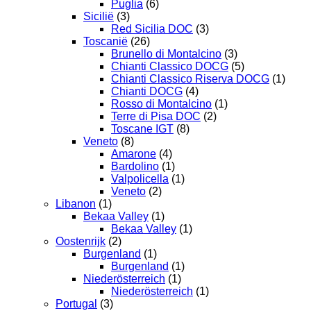
Puglia
(6)
Sicilië
(3)
Red Sicilia DOC
(3)
Toscanië
(26)
Brunello di Montalcino
(3)
Chianti Classico DOCG
(5)
Chianti Classico Riserva DOCG
(1)
Chianti DOCG
(4)
Rosso di Montalcino
(1)
Terre di Pisa DOC
(2)
Toscane IGT
(8)
Veneto
(8)
Amarone
(4)
Bardolino
(1)
Valpolicella
(1)
Veneto
(2)
Libanon
(1)
Bekaa Valley
(1)
Bekaa Valley
(1)
Oostenrijk
(2)
Burgenland
(1)
Burgenland
(1)
Niederösterreich
(1)
Niederösterreich
(1)
Portugal
(3)