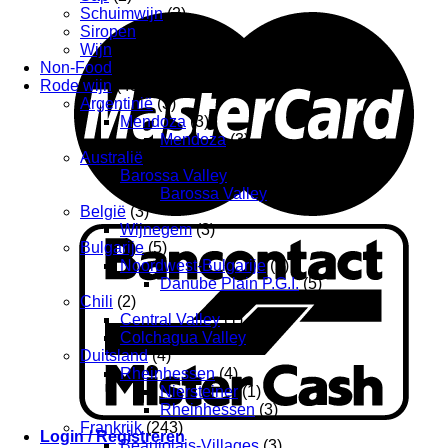
Schuimwijn
(2)
Siropen
(18)
Wijn
(9)
Non-Food
(1)
Rode wijn
(435)
Argentinië
(3)
Mendoza
(3)
Mendoza
(3)
Australië
(2)
Barossa Valley
(2)
Barossa Valley
(2)
België
(3)
Wijnegem
(3)
Bulgarije
(5)
Noordwest-Bulgarije
(5)
Danube Plain P.G.I.
(5)
Chili
(2)
Central Valley
(1)
Colchagua Valley
(1)
Duitsland
(4)
Rheinhessen
(4)
Niersteiner
(1)
Rheinhessen
(3)
Frankrijk
(243)
Login / Registreren
Beaujolais-Villages
(3)