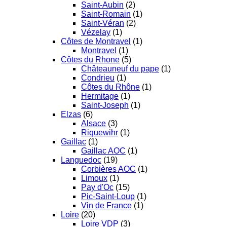
Saint-Aubin
(2)
Saint-Romain
(1)
Saint-Véran
(2)
Vézelay
(1)
Côtes de Montravel
(1)
Montravel
(1)
Côtes du Rhone
(5)
Châteauneuf du pape
(1)
Condrieu
(1)
Côtes du Rhône
(1)
Hermitage
(1)
Saint-Joseph
(1)
Elzas
(6)
Alsace
(3)
Riquewihr
(1)
Gaillac
(1)
Gaillac AOC
(1)
Languedoc
(19)
Corbières AOC
(1)
Limoux
(1)
Pay d'Oc
(15)
Pic-Saint-Loup
(1)
Vin de France
(1)
Loire
(20)
Loire VDP
(3)