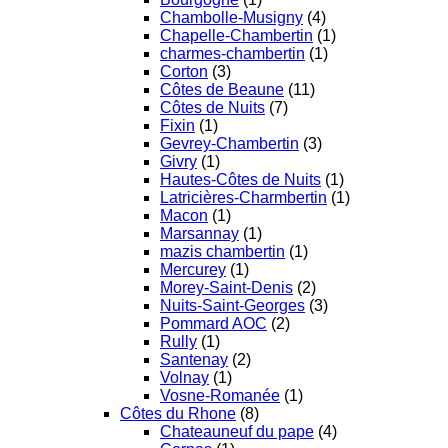
Chambolle-Musigny
(4)
Chapelle-Chambertin
(1)
charmes-chambertin
(1)
Corton
(3)
Côtes de Beaune
(11)
Côtes de Nuits
(7)
Fixin
(1)
Gevrey-Chambertin
(3)
Givry
(1)
Hautes-Côtes de Nuits
(1)
Latricières-Charmbertin
(1)
Macon
(1)
Marsannay
(1)
mazis chambertin
(1)
Mercurey
(1)
Morey-Saint-Denis
(2)
Nuits-Saint-Georges
(3)
Pommard AOC
(2)
Rully
(1)
Santenay
(2)
Volnay
(1)
Vosne-Romanée
(1)
Côtes du Rhone
(8)
Chateauneuf du pape
(4)