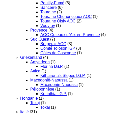
Pouilly-Fumé
(5)
Sancerre
(6)
Touraine
(2)
Touraine Chenonceaux AOC
(1)
Touraine Oisly AOC
(2)
Vouvray
(1)
Provence
(4)
AOC Coteaux d`Aix-en-Provence
(4)
Sud Ouest
(7)
Bergerac AOC
(3)
Comté Toloson IGP
(3)
Côtes de Gascogne
(1)
Griekenland
(4)
Amyndeon
(1)
Florina I.G.P.
(1)
Attica
(1)
Kithairona's Slopes I.G.P.
(1)
Macedonië-Naoussa
(1)
Macedonie-Naoussa
(1)
Péloponnèse
(1)
Korinthia I.G.P.
(1)
Hongarije
(1)
Tokaj
(1)
Tokaj
(1)
Italië
(31)