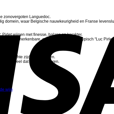
n de zonovergoten Languedoc.
ardig domein, waar Belgische nauwkeurigheid en Franse levens
irlet wijnen met finesse, balans en karakter.
 met een herkenbare, evenwichtige stijl die typisch “Luc Pirlet” i
rijk.
 zijn zachte zijde te verliezen.
lijk geheel dat blijft nazinderen.
de wijn