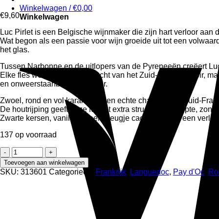
Winkelwagen /
€
0,00
€
9,60
Winkelwagen
Luc Pirlet is een Belgische wijnmaker die zijn hart verloor aa
Wat begon als een passie voor wijn groeide uit tot een volwa
het glas.
Tussen Narbonne en de uitlopers van de Pyreneeën creëert Luc P
Elke fles weerspiegelt de kracht van het Zuid-Franse terroir, maar
en onweerstaanbaar drinkbaar.
Zwoel, rond en vol karakter – een echte charmeur uit Zuid-Frank
De houtrijping geeft deze Merlot extra structuur en diepte, zonder
Zwarte kersen, vanille en een vleugje cacao vormen een verleide
137 op voorraad
Luc
Pirlet
Toevoegen aan winkelwagen
-
SKU:
313601
Categorieën:
Frankrijk
,
Languedoc
,
Pay d'Oc
,
Ro
Les
Trois
Terroirs
'Merlot
Barriques