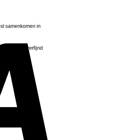
lust samenkomen in
s – eerlijk, verfijnd