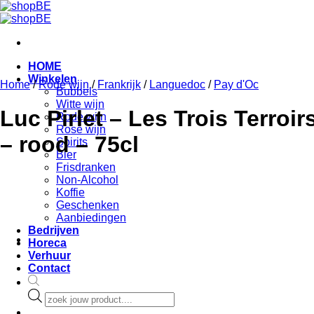
Skip
to
content
HOME
Winkelen
Home
/
Rode wijn
/
Frankrijk
/
Languedoc
/
Pay d'Oc
Bubbels
Witte wijn
Luc Pirlet – Les Trois Terroi
Rode wijn
Rosé wijn
– rood – 75cl
Spirits
Bier
Frisdranken
Non-Alcohol
Koffie
Geschenken
Aanbiedingen
Bedrijven
Horeca
Verhuur
Contact
Products
search